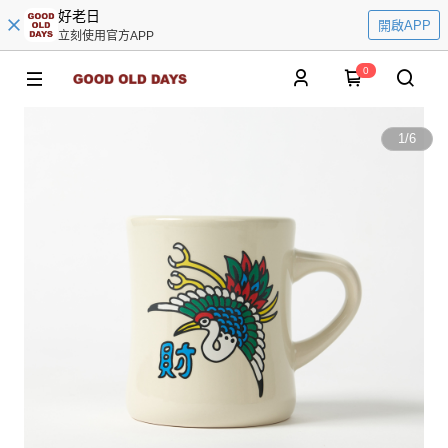
好老日
開啟APP
立刻使用官方APP
0
1
/
6