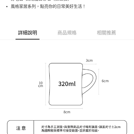
風格家居系列，點亮你的日常美好生活！
街口支付
悠遊付
Google Pay
詳細說明
商品規格
相關推薦
AFTEE先享後付
相關說明
【關於「AFTEE先享後付」】
ATM付款
AFTEE先享後付是「在收到商品之後才付款」的支付方式。 讓您購物簡單
便利好安心！
１．簡單：不需註冊會員、不需綁卡、不需儲值。
運送方式
２．便利：只要手機號碼，簡訊認證，即可結帳。
３．安心：先確認商品／服務後，再付款。
全家取貨付款
每筆NT$70，滿NT$599(含以上)免運費
【「AFTEE先享後付」結帳流程】
１．於結帳方式選擇「AFTEE先享後付」後，將跳轉至「AFTEE先享後付」
付款後全家取貨
結帳頁面，進行簡訊認證並確認金額後，即可完成結帳。
２．訂單成立數日內，您將收到繳費通知簡訊。
每筆NT$70，滿NT$599(含以上)免運費
３．收到繳費通知簡訊後14天內，點擊此簡訊中的連結，可透過四大超商／
ATM／網路銀行／等多元方式進行付款，方視為交易完成。
萊爾富取貨付款
※ 請注意：結帳手續完成當下不需立刻繳費，但若您需要取消訂單，請聯絡
每筆NT$70，滿NT$599(含以上)免運費
購買商品的店家。未經商家同意取消之訂單仍視為有效，需透過AFTEE先享