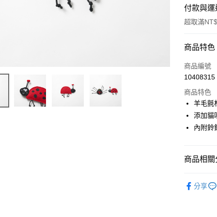
付款與運
超取滿NT$
付款方式
商品特色
信用卡一
商品編號
10408315
超商取貨
商品特色
LINE Pay
羊毛氈
添加貓
Apple Pay
內附鈴
街口支付
悠遊付
商品相關分
Google Pa
寵物用品
分享
AFTEE先
趣味選物
相關說明
【關於「A