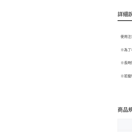
詳細
使用注
※
為了
※
長時
※若寵
商品