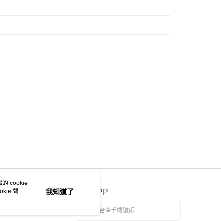
0，滿NT$599(含以上)免運費
年的使用者請事先徵得法定代理人或監護人之同意方可使用
E先享後付」，若未經同意申辦者引起之損失，本公司不負相關責
本島
AFTEE先享後付」時，將依據個別帳號之用戶狀況，依本公司
00，滿NT$599(含以上)免運費
核予不同之上限額度；若仍有額度不足之情形，本公司將視審查
用戶進行身份認證。
一人註冊多個帳號或使用他人資訊註冊。若發現惡意使用之情
00
科技股份有限公司將有權停止該用戶之使用額度並採取法律行
 cookie
kie 聲明
我知道了
官方APP