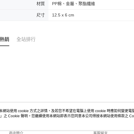
每筆NT$7
３．未成
材質
PP棉、金屬、聚酯纖維
「AFTE
宅配-台灣
任。
尺寸
12.5 x 6 cm
４．使用「
每筆NT$1
即時審查
結果請求
宅配-離島
５．嚴禁
每筆NT$2
熱銷
全站排行
形，恩沛
動。
本網站使用 cookie 方式之詳情，及若您不希望在電腦上使用 cookie 時應如何變更電腦的
」之 Cookie 聲明。您繼續使用本網站即表示您同意本公司得按本網站使用條款之 Coo
關於我們
客服資訊
品牌故事
購物說明
商店簡介
客服留言