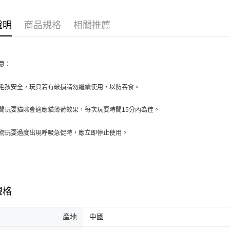
ATM付款
AFTEE
便利好安
１．簡單
說明
商品規格
相關推薦
２．便利
運送方式
３．安心
全家取貨
【「AFT
意：
每筆NT$7
１．於結帳
付」結帳
付款後全
２．訂單
毛孩安全，玩具若有破損請勿繼續使用，以防吞食。
３．收到繳
每筆NT$7
／ATM／
間玩耍貓咪會適應貓薄荷效果，每次玩耍時間15分內為佳。
※ 請注意
萊爾富取
絡購買商品
先享後付
每筆NT$7
物玩耍過度出現呼吸急促時，應立即停止使用。
※ 交易是
是否繳費成
付款後萊
付客戶支
每筆NT$7
【注意事
7-11取貨
１．透過由
規格
交易，需
每筆NT$7
求債權轉
２．關於
產地
中國
付款後7-1
https://aft