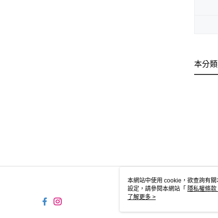
本分類
本網站中使用 cookie，欲查詢有關
設定，請參閱本網站「
隱私權條款
使用 cookie。
了解更多 >