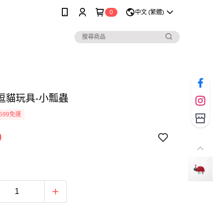
0
中文 (繁體)
逗貓玩具-小瓢蟲
599免運
9