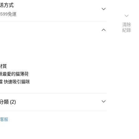
送方式
599免運
清除
紀錄
次付款
付款
材質
咪最愛的貓薄荷
鐺 快速吸引貓咪
類 (2)
y
客服
享後付
FTEE先享後付」】