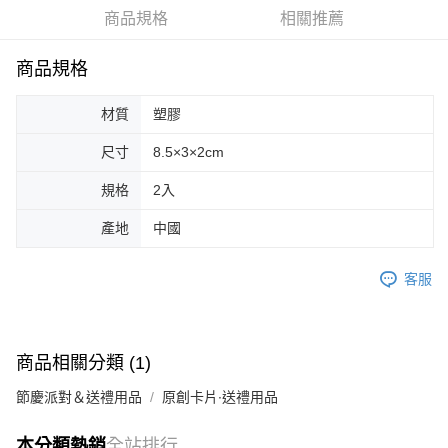
商品規格
相關推薦
街口支付
悠遊付
商品規格
Google Pay
材質
塑膠
AFTEE先享後付
尺寸
8.5×3×2cm
相關說明
【關於「AFTEE先享後付」】
規格
2入
ATM付款
AFTEE先享後付是「在收到商品之後才付款」的支付方式。 讓您購物簡單
便利好安心！
產地
中國
１．簡單：不需註冊會員、不需綁卡、不需儲值。
運送方式
２．便利：只要手機號碼，簡訊認證，即可結帳。
３．安心：先確認商品／服務後，再付款。
客服
全家取貨付款
每筆NT$70，滿NT$599(含以上)免運費
【「AFTEE先享後付」結帳流程】
１．於結帳方式選擇「AFTEE先享後付」後，將跳轉至「AFTEE先享後付」
付款後全家取貨
結帳頁面，進行簡訊認證並確認金額後，即可完成結帳。
商品相關分類 (1)
２．訂單成立數日內，您將收到繳費通知簡訊。
每筆NT$70，滿NT$599(含以上)免運費
３．收到繳費通知簡訊後14天內，點擊此簡訊中的連結，可透過四大超商／
節慶派對＆送禮用品
原創卡片∙送禮用品
ATM／網路銀行／等多元方式進行付款，方視為交易完成。
萊爾富取貨付款
※ 請注意：結帳手續完成當下不需立刻繳費，但若您需要取消訂單，請聯絡
每筆NT$70，滿NT$599(含以上)免運費
購買商品的店家。未經商家同意取消之訂單仍視為有效，需透過AFTEE先享
本分類熱銷
全站排行