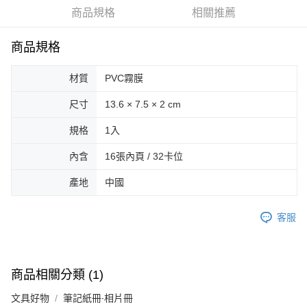
商品規格
相關推薦
街口支付
悠遊付
商品規格
Google Pay
材質
PVC霧膜
AFTEE先享後付
尺寸
13.6 × 7.5 × 2 cm
相關說明
【關於「AFTEE先享後付」】
規格
1入
ATM付款
AFTEE先享後付是「在收到商品之後才付款」的支付方式。 讓您購物簡單
便利好安心！
內含
16張內頁 / 32卡位
１．簡單：不需註冊會員、不需綁卡、不需儲值。
運送方式
２．便利：只要手機號碼，簡訊認證，即可結帳。
產地
中國
３．安心：先確認商品／服務後，再付款。
全家取貨付款
每筆NT$70，滿NT$599(含以上)免運費
【「AFTEE先享後付」結帳流程】
客服
１．於結帳方式選擇「AFTEE先享後付」後，將跳轉至「AFTEE先享後付」
付款後全家取貨
結帳頁面，進行簡訊認證並確認金額後，即可完成結帳。
２．訂單成立數日內，您將收到繳費通知簡訊。
每筆NT$70，滿NT$599(含以上)免運費
３．收到繳費通知簡訊後14天內，點擊此簡訊中的連結，可透過四大超商／
商品相關分類 (1)
ATM／網路銀行／等多元方式進行付款，方視為交易完成。
萊爾富取貨付款
※ 請注意：結帳手續完成當下不需立刻繳費，但若您需要取消訂單，請聯絡
文具好物
筆記紙冊∙相片冊
每筆NT$70，滿NT$599(含以上)免運費
購買商品的店家。未經商家同意取消之訂單仍視為有效，需透過AFTEE先享