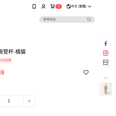
0
中文 (繁體)
吸管杯-橘貓
599免運
49