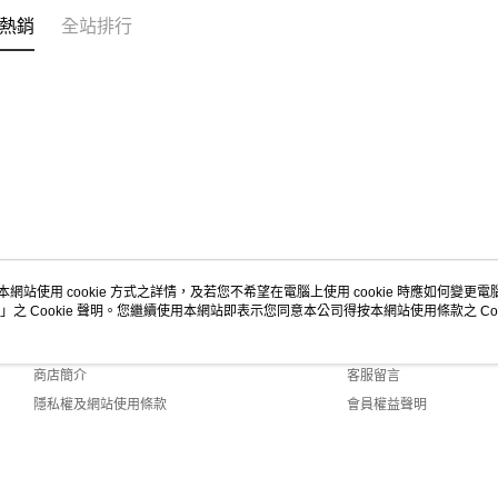
每筆NT$7
３．未成
熱銷
全站排行
「AFTE
宅配-台灣
任。
４．使用「
每筆NT$1
即時審查
結果請求
宅配-離島
５．嚴禁
每筆NT$2
形，恩沛
動。
本網站使用 cookie 方式之詳情，及若您不希望在電腦上使用 cookie 時應如何變更電腦的
」之 Cookie 聲明。您繼續使用本網站即表示您同意本公司得按本網站使用條款之 Coo
關於我們
客服資訊
品牌故事
購物說明
商店簡介
客服留言
隱私權及網站使用條款
會員權益聲明
聯絡我們