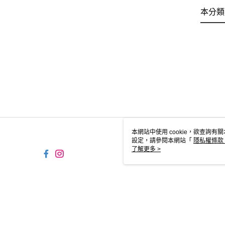
本分類
本網站中使用 cookie，欲查詢有關
設定，請參閱本網站「
隱私權條款
使用 cookie。
了解更多 >