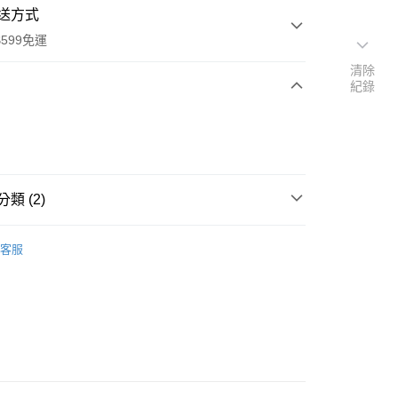
送方式
599免運
清除
紀錄
次付款
付款
類 (2)
各式杯款∙吸管配件
客服
家設計
y
享後付
FTEE先享後付」】