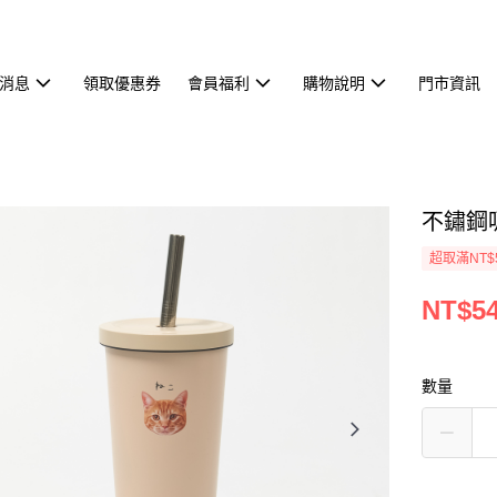
消息
領取優惠券
會員福利
購物說明
門市資訊
不鏽鋼
超取滿NT$
NT$5
數量