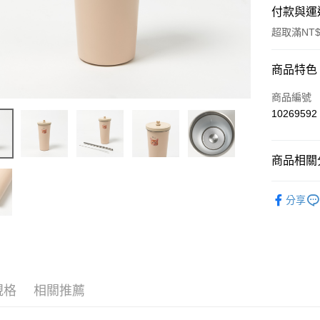
付款與運
超取滿NT$
付款方式
商品特色
信用卡一
商品編號
10269592
超商取貨
LINE Pay
商品相關分
Apple Pay
餐廚生雜
分享
街口支付
好老日獨
悠遊付
Google Pa
AFTEE先
規格
相關推薦
相關說明
【關於「A