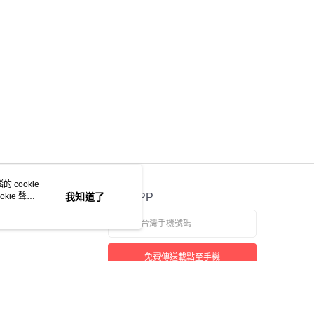
0，滿NT$599(含以上)免運費
年的使用者請事先徵得法定代理人或監護人之同意方可使用
E先享後付」，若未經同意申辦者引起之損失，本公司不負相關責
本島
AFTEE先享後付」時，將依據個別帳號之用戶狀況，依本公司
00，滿NT$599(含以上)免運費
核予不同之上限額度；若仍有額度不足之情形，本公司將視審查
用戶進行身份認證。
一人註冊多個帳號或使用他人資訊註冊。若發現惡意使用之情
00
科技股份有限公司將有權停止該用戶之使用額度並採取法律行
 cookie
kie 聲明
我知道了
官方APP
免費傳送載點至手機