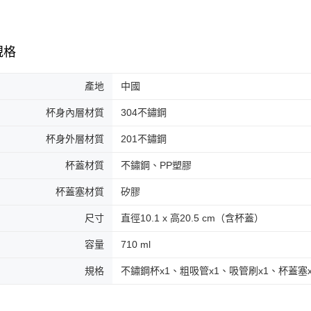
ATM付款
AFTEE
便利好安
１．簡單
２．便利
運送方式
規格
３．安心
全家取貨
【「AFT
產地
中國
每筆NT$7
１．於結帳
付」結帳
杯身內層材質
304不鏽鋼
付款後全
２．訂單
３．收到繳
每筆NT$7
杯身外層材質
201不鏽鋼
／ATM／
※ 請注意
萊爾富取
杯蓋材質
不鏽鋼、PP塑膠
絡購買商品
先享後付
每筆NT$7
杯蓋塞材質
矽膠
※ 交易是
是否繳費成
付款後萊
付客戶支
尺寸
直徑10.1 x 高20.5 cm（含杯蓋）
每筆NT$7
【注意事
容量
710 ml
7-11取貨
１．透過由
交易，需
每筆NT$7
規格
不鏽鋼杯x1、粗吸管x1、吸管刷x1、杯蓋塞x
求債權轉
２．關於
付款後7-1
https://aft