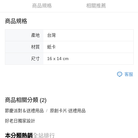
商品規格
相關推薦
街口支付
悠遊付
商品規格
Google Pay
產地
台灣
AFTEE先享後付
材質
紙卡
相關說明
【關於「AFTEE先享後付」】
尺寸
16 x 14 cm
ATM付款
AFTEE先享後付是「在收到商品之後才付款」的支付方式。 讓您購物簡單
便利好安心！
客服
１．簡單：不需註冊會員、不需綁卡、不需儲值。
運送方式
２．便利：只要手機號碼，簡訊認證，即可結帳。
３．安心：先確認商品／服務後，再付款。
全家取貨付款
每筆NT$70，滿NT$599(含以上)免運費
【「AFTEE先享後付」結帳流程】
商品相關分類 (2)
１．於結帳方式選擇「AFTEE先享後付」後，將跳轉至「AFTEE先享後付」
付款後全家取貨
結帳頁面，進行簡訊認證並確認金額後，即可完成結帳。
節慶派對＆送禮用品
原創卡片∙送禮用品
２．訂單成立數日內，您將收到繳費通知簡訊。
每筆NT$70，滿NT$599(含以上)免運費
３．收到繳費通知簡訊後14天內，點擊此簡訊中的連結，可透過四大超商／
好老日獨家設計
ATM／網路銀行／等多元方式進行付款，方視為交易完成。
萊爾富取貨付款
※ 請注意：結帳手續完成當下不需立刻繳費，但若您需要取消訂單，請聯絡
每筆NT$70，滿NT$599(含以上)免運費
本分類熱銷
全站排行
購買商品的店家。未經商家同意取消之訂單仍視為有效，需透過AFTEE先享