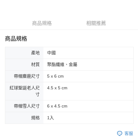
LINE Pay
Apple Pay
商品規格
相關推薦
街口支付
悠遊付
商品規格
Google Pay
產地
中國
AFTEE先享後付
材質
聚酯纖維、金屬
相關說明
【關於「AFTEE先享後付」】
帶帽麋鹿尺寸
5 x 6 cm
ATM付款
AFTEE先享後付是「在收到商品之後才付款」的支付方式。 讓您購物簡單
便利好安心！
紅球聖誕老人尺
4.5 x 5 cm
１．簡單：不需註冊會員、不需綁卡、不需儲值。
寸
運送方式
２．便利：只要手機號碼，簡訊認證，即可結帳。
３．安心：先確認商品／服務後，再付款。
全家取貨付款
帶帽雪人尺寸
6 x 4.5 cm
每筆NT$70，滿NT$599(含以上)免運費
【「AFTEE先享後付」結帳流程】
規格
1入
１．於結帳方式選擇「AFTEE先享後付」後，將跳轉至「AFTEE先享後付」
付款後全家取貨
結帳頁面，進行簡訊認證並確認金額後，即可完成結帳。
２．訂單成立數日內，您將收到繳費通知簡訊。
每筆NT$70，滿NT$599(含以上)免運費
客服
３．收到繳費通知簡訊後14天內，點擊此簡訊中的連結，可透過四大超商／