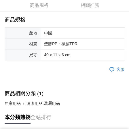
商品規格
相關推薦
街口支付
悠遊付
商品規格
Google Pay
產地
中國
AFTEE先享後付
材質
塑膠PP、橡膠TPR
相關說明
【關於「AFTEE先享後付」】
尺寸
40 x 11 x 6 cm
ATM付款
AFTEE先享後付是「在收到商品之後才付款」的支付方式。 讓您購物簡單
便利好安心！
客服
１．簡單：不需註冊會員、不需綁卡、不需儲值。
運送方式
２．便利：只要手機號碼，簡訊認證，即可結帳。
３．安心：先確認商品／服務後，再付款。
全家取貨付款
每筆NT$70，滿NT$599(含以上)免運費
【「AFTEE先享後付」結帳流程】
商品相關分類 (1)
１．於結帳方式選擇「AFTEE先享後付」後，將跳轉至「AFTEE先享後付」
付款後全家取貨
結帳頁面，進行簡訊認證並確認金額後，即可完成結帳。
居家用品
清潔用品.洗曬用品
２．訂單成立數日內，您將收到繳費通知簡訊。
每筆NT$70，滿NT$599(含以上)免運費
３．收到繳費通知簡訊後14天內，點擊此簡訊中的連結，可透過四大超商／
ATM／網路銀行／等多元方式進行付款，方視為交易完成。
本分類熱銷
全站排行
萊爾富取貨付款
※ 請注意：結帳手續完成當下不需立刻繳費，但若您需要取消訂單，請聯絡
每筆NT$70，滿NT$599(含以上)免運費
購買商品的店家。未經商家同意取消之訂單仍視為有效，需透過AFTEE先享