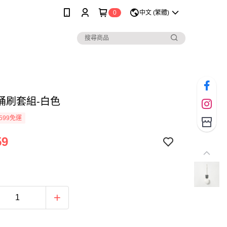
0
中文 (繁體)
桶刷套組-白色
599免運
59