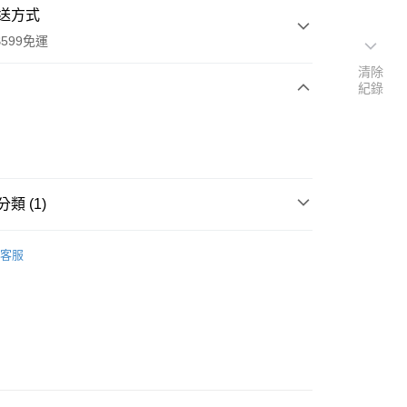
送方式
599免運
清除
紀錄
次付款
付款
類 (1)
清潔用品.洗曬用品
客服
y
享後付
FTEE先享後付」】