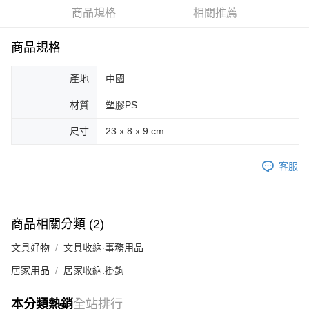
商品規格
相關推薦
街口支付
悠遊付
商品規格
Google Pay
產地
中國
AFTEE先享後付
材質
塑膠PS
相關說明
【關於「AFTEE先享後付」】
尺寸
23 x 8 x 9 cm
ATM付款
AFTEE先享後付是「在收到商品之後才付款」的支付方式。 讓您購物簡單
便利好安心！
客服
１．簡單：不需註冊會員、不需綁卡、不需儲值。
運送方式
２．便利：只要手機號碼，簡訊認證，即可結帳。
３．安心：先確認商品／服務後，再付款。
全家取貨付款
每筆NT$70，滿NT$599(含以上)免運費
【「AFTEE先享後付」結帳流程】
商品相關分類 (2)
１．於結帳方式選擇「AFTEE先享後付」後，將跳轉至「AFTEE先享後付」
付款後全家取貨
結帳頁面，進行簡訊認證並確認金額後，即可完成結帳。
文具好物
文具收納∙事務用品
２．訂單成立數日內，您將收到繳費通知簡訊。
每筆NT$70，滿NT$599(含以上)免運費
３．收到繳費通知簡訊後14天內，點擊此簡訊中的連結，可透過四大超商／
居家用品
居家收納.掛鉤
ATM／網路銀行／等多元方式進行付款，方視為交易完成。
萊爾富取貨付款
※ 請注意：結帳手續完成當下不需立刻繳費，但若您需要取消訂單，請聯絡
每筆NT$70，滿NT$599(含以上)免運費
本分類熱銷
全站排行
購買商品的店家。未經商家同意取消之訂單仍視為有效，需透過AFTEE先享