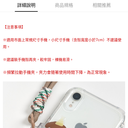
詳細說明
商品規格
相關推薦
街口支付
悠遊付
【注意事項】
Google Pay
AFTEE先享後付
※適用市面上常規尺寸手機，小尺寸手機（含殼寬度小於7cm）不建議使
用。
相關說明
【關於「AFTEE先享後付」】
ATM付款
AFTEE先享後付是「在收到商品之後才付款」的支付方式。 讓您購物簡單
※建議裝手機殼再夾，較牢固，裸機易滑。
便利好安心！
１．簡單：不需註冊會員、不需綁卡、不需儲值。
運送方式
※
頻繁拉動手機夾，夾力會隨著使用時間下降，為正常現象。
２．便利：只要手機號碼，簡訊認證，即可結帳。
３．安心：先確認商品／服務後，再付款。
全家取貨付款
每筆NT$70，滿NT$599(含以上)免運費
【「AFTEE先享後付」結帳流程】
１．於結帳方式選擇「AFTEE先享後付」後，將跳轉至「AFTEE先享後付」
付款後全家取貨
結帳頁面，進行簡訊認證並確認金額後，即可完成結帳。
２．訂單成立數日內，您將收到繳費通知簡訊。
每筆NT$70，滿NT$599(含以上)免運費
３．收到繳費通知簡訊後14天內，點擊此簡訊中的連結，可透過四大超商／
ATM／網路銀行／等多元方式進行付款，方視為交易完成。
萊爾富取貨付款
※ 請注意：結帳手續完成當下不需立刻繳費，但若您需要取消訂單，請聯絡
每筆NT$70，滿NT$599(含以上)免運費
購買商品的店家。未經商家同意取消之訂單仍視為有效，需透過AFTEE先享