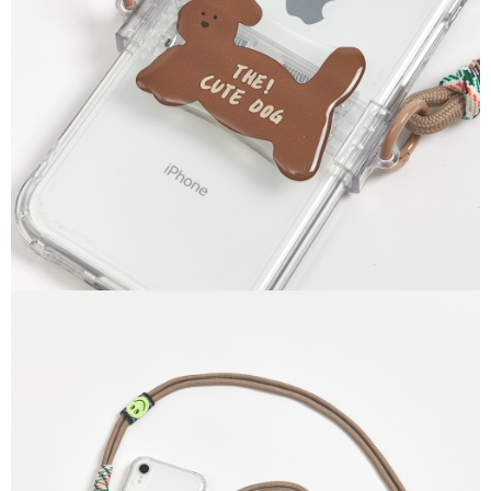
後付繳納相關費用。
付款後萊爾富取貨
※ 交易是否成功請以「AFTEE先享後付 」之結帳頁面顯示為準，若有關於
是否繳費成功／繳費後需取消欲退款等相關疑問，請聯繫「AFTEE先享後付
每筆NT$70，滿NT$599(含以上)免運費
客戶支援中心」
https://netprotections.freshdesk.com/support/home
7-11取貨付款
【注意事項】
１．透過由恩沛科技股份有限公司提供之「AFTEE先享後付」服務完成之交
每筆NT$70，滿NT$599(含以上)免運費
易，需依本服務之必要範圍內提供個人資料，並將交易相關給付款項請求債
權轉讓予恩沛科技股份有限公司。
付款後7-11取貨
２．關於個人資料處理事宜，請瀏覽以下網址：
每筆NT$70，滿NT$599(含以上)免運費
https://aftee.tw/terms/#terms3
３．未成年的使用者請事先徵得法定代理人或監護人之同意方可使用
宅配-台灣本島
「AFTEE先享後付」，若未經同意申辦者引起之損失，本公司不負相關責
任。
每筆NT$100，滿NT$599(含以上)免運費
４．使用「AFTEE先享後付」時，將依據個別帳號之用戶狀況，依本公司即
時審查核予不同之上限額度；若仍有額度不足之情形，本公司將視審查結果
宅配-離島
請求用戶進行身份認證。
每筆NT$200
５．嚴禁一人註冊多個帳號或使用他人資訊註冊。若發現惡意使用之情形，
恩沛科技股份有限公司將有權停止該用戶之使用額度並採取法律行動。