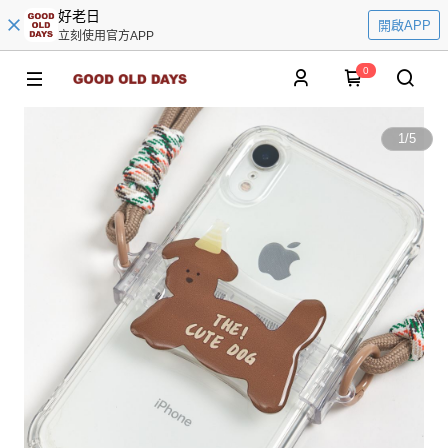
好老日
開啟APP
立刻使用官方APP
0
1
/
5