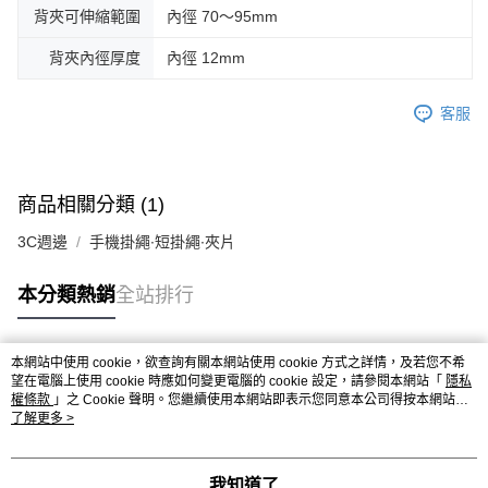
背夾可伸縮範圍
內徑 70～95mm
背夾內徑厚度
內徑 12mm
客服
商品相關分類 (1)
3C週邊
手機掛繩∙短掛繩∙夾片
本分類熱銷
全站排行
本網站中使用 cookie，欲查詢有關本網站使用 cookie 方式之詳情，及若您不希
熱門標籤
望在電腦上使用 cookie 時應如何變更電腦的 cookie 設定，請參閱本網站「
隱私
權條款
」之 Cookie 聲明。您繼續使用本網站即表示您同意本公司得按本網站使
用條款之 Cookie 聲明使用 cookie。
了解更多 >
我知道了