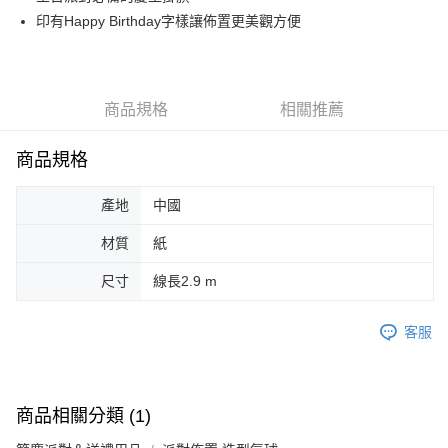
印有Happy Birthday字樣讓佈置更美觀方便
街口支付
悠遊付
Google Pay
商品規格
相關推薦
AFTEE先享後付
商品規格
相關說明
【關於「AFTEE先享後付」】
ATM付款
AFTEE先享後付是「在收到商品之後才付款」的支付方式。 讓您購物簡單
產地
中國
便利好安心！
１．簡單：不需註冊會員、不需綁卡、不需儲值。
材質
紙
運送方式
２．便利：只要手機號碼，簡訊認證，即可結帳。
３．安心：先確認商品／服務後，再付款。
尺寸
線長2.9 m
全家取貨付款
每筆NT$70，滿NT$599(含以上)免運費
【「AFTEE先享後付」結帳流程】
１．於結帳方式選擇「AFTEE先享後付」後，將跳轉至「AFTEE先享後付」
客服
付款後全家取貨
結帳頁面，進行簡訊認證並確認金額後，即可完成結帳。
２．訂單成立數日內，您將收到繳費通知簡訊。
每筆NT$70，滿NT$599(含以上)免運費
３．收到繳費通知簡訊後14天內，點擊此簡訊中的連結，可透過四大超商／
ATM／網路銀行／等多元方式進行付款，方視為交易完成。
萊爾富取貨付款
商品相關分類 (1)
※ 請注意：結帳手續完成當下不需立刻繳費，但若您需要取消訂單，請聯絡
每筆NT$70，滿NT$599(含以上)免運費
購買商品的店家。未經商家同意取消之訂單仍視為有效，需透過AFTEE先享